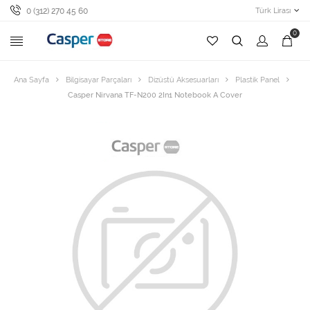
0 (312) 270 45 60
Türk Lirası
0
Ana Sayfa
Bilgisayar Parçaları
Dizüstü Aksesuarları
Plastik Panel
Casper Nirvana TF-N200 2In1 Notebook A Cover