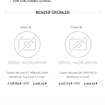
N200 kodlu modellere uyumludur
BENZER ÜRÜNLER
Casper Nirvana EC-MB50IA1 Siyah
Casper Nirvana QA-SWH-EK-D
Notebook Top Case C Cover
Notebook D cover
2.118,69
2.542,43
4.512,03
5.414,43
+ KDV
+ KDV