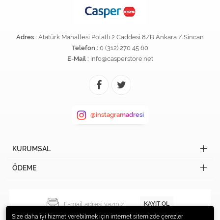
Adres :
Atatürk Mahallesi Polatlı 2 Caddesi 8/B Ankara / Sincan
Telefon :
0 (312) 270 45 60
E-Mail :
info@casperstore.net
@instagramadresi
KURUMSAL
ÖDEME
KAYIT OL
Size daha iyi hizmet verebilmek için internet sitemizde çerezler