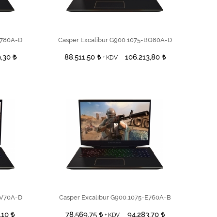
SEPETE EKLE
D780A-D
Casper Excalibur G900.1075-BQ80A-D
9,30
88.511,50
106.213,80
+ KDV
SEPETE EKLE
BV70A-D
Casper Excalibur G900.1075-E760A-B
,10
78.569,75
94.283,70
+ KDV