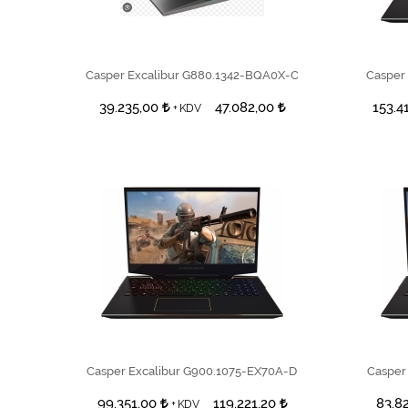
SEPETE EKLE
Casper Excalibur G880.1342-BQA0X-C
Casper
39.235,00
47.082,00
153.4
+ KDV
SEPETE EKLE
Casper Excalibur G900.1075-EX70A-D
Casper
99.351,00
119.221,20
83.8
+ KDV