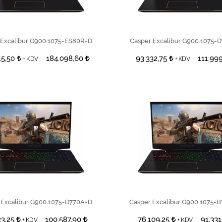
SEPETE EKLE
SEPETE EKLE
 Excalibur G900.1075-ES80R-D
Casper Excalibur G900.1075-
15,50
184.098,60
93.332,75
111.99
+ KDV
+ KDV
SEPETE EKLE
SEPETE EKLE
 Excalibur G900.1075-D770A-D
Casper Excalibur G900.1075-
23,25
100.587,90
76.109,25
91.331
+ KDV
+ KDV