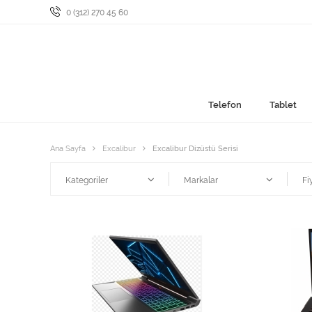
0 (312) 270 45 60
Telefon
Tablet
Ana Sayfa
Excalibur
Excalibur Dizüstü Serisi
Kategoriler
Markalar
Fi