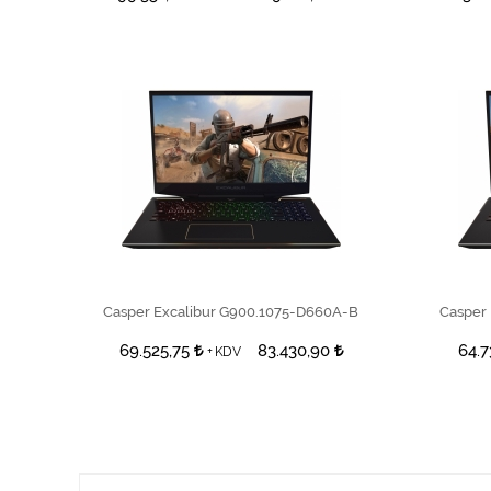
SEPETE EKLE
Casper Excalibur G900.1075-D660A-B
Casper
69.525,75
83.430,90
64.7
+ KDV