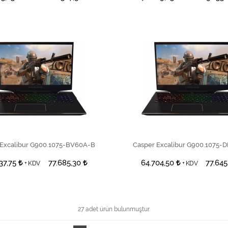
SEPETE EKLE
SEPETE EKLE
 Excalibur G900.1075-BV60A-B
Casper Excalibur G900.1075-
37,75
77.685,30
64.704,50
77.64
+ KDV
+ KDV
27 adet ürün bulunmuştur.