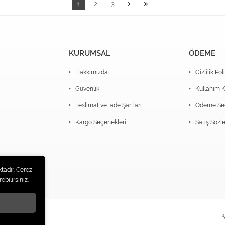
1
2
3
KURUMSAL
ÖDEME
Hakkımızda
Gizlilik Pol
Güvenlik
Kullanım K
Teslimat ve İade Şartları
Ödeme Seç
Kargo Seçenekleri
Satış Sözl
tadır. Çerez
ebilirsiniz.