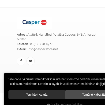
Adres :
Atatürk Mahallesi Polatlı 2 Caddesi 8/B Ankara /
Sincan
Telefon :
0 (312) 270 45 60
E-Mail :
info@casperstore.net
@instagramadresi
Size daha iyi hizmet verebilmek için internet sitemizde çerezler kullanılmak
Politikaları Aydınlatma Metni’ni okuyabilir ve dilerseniz tercihlerinizi değiştir
Tercihleri Ayarla
Tümünü Kabul Et
Gizlilik ve Çerez Politikası