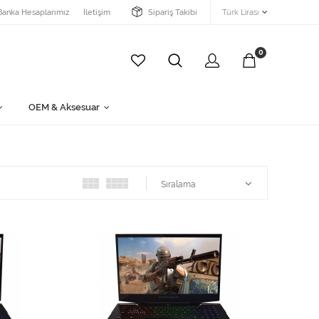
Banka Hesaplarımız
İletişim
Sipariş Takibi
Türk Lirası
0
OEM & Aksesuar
Sıralama