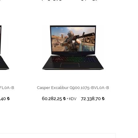
SEPETE EKLE
DFL0A-B
Casper Excalibur G900.1075-BVL0A-B
5,40
60.282,25
72.338,70
+ KDV