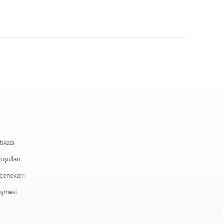
itikası
oşulları
enekleri
eşmesi