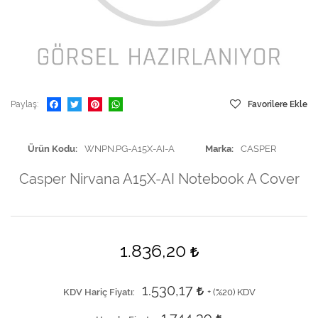
Paylaş
Favorilere Ekle
Ürün Kodu
WNPN.PG-A15X-AI-A
Marka
CASPER
Casper Nirvana A15X-AI Notebook A Cover
1.836,20
1.530,17
KDV Hariç Fiyatı
+ (
%20
) KDV