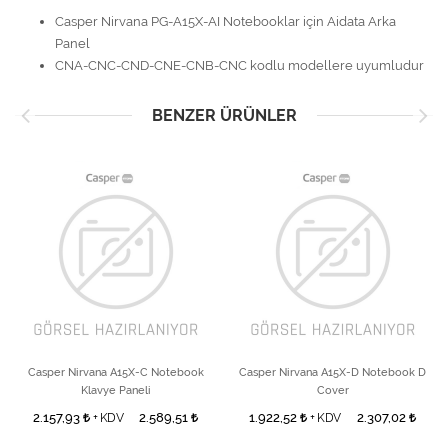
Casper Nirvana PG-A15X-AI Notebooklar için Aidata Arka
Panel
CNA-CNC-CND-CNE-CNB-CNC kodlu modellere uyumludur
BENZER ÜRÜNLER
Casper Nirvana A15X-C Notebook
Casper Nirvana A15X-D Notebook D
Klavye Paneli
Cover
2.157,93
2.589,51
1.922,52
2.307,02
+ KDV
+ KDV