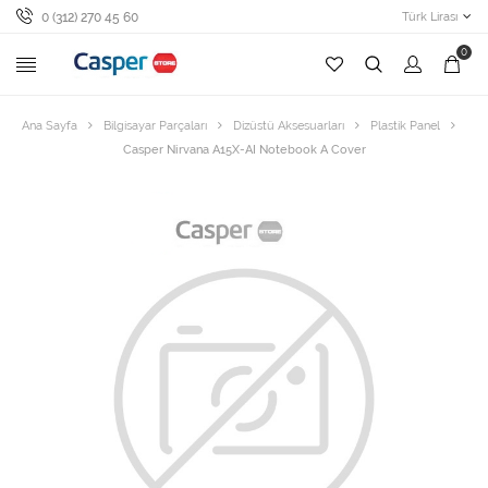
0 (312) 270 45 60
Türk Lirası
0
Ana Sayfa
Bilgisayar Parçaları
Dizüstü Aksesuarları
Plastik Panel
Casper Nirvana A15X-AI Notebook A Cover