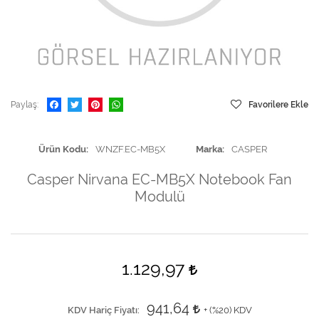
Paylaş
Favorilere Ekle
Ürün Kodu
WNZF.EC-MB5X
Marka
CASPER
Casper Nirvana EC-MB5X Notebook Fan
Modulü
1.129,97
941,64
KDV Hariç Fiyatı
+ (
%20
) KDV