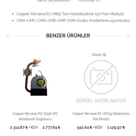
Taksit Seçenekleri
Yorumlar
(0)
Casper Nirvana EC-MB5 Tüm Notebooklar için Fan Modulü
CMA-CMC-CMD-CME-CMF-CMH kodlu modellere uyumludur
BENZER ÜRÜNLER
Casper Nirvana PG-D15S-EK
Casper Nirvana EC-MT55 Notebook
Notebook Soğutucu
Fan Modül
2.314,87
2.777,84
941,64
1.129,97
+ KDV
+ KDV