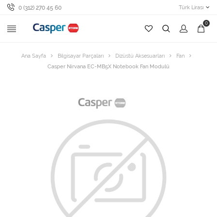
0 (312) 270 45 60
Türk Lirası
0
Ana Sayfa
Bilgisayar Parçaları
Dizüstü Aksesuarları
Fan
Casper Nirvana EC-MB5X Notebook Fan Modulü