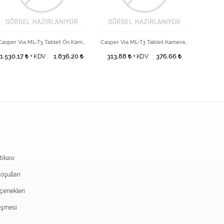
Casper Via ML-T3 Tablet Ön Kamera
Casper Via ML-T3 Tablet Kamera Camı
1.530,17
1.836,20
313,88
376,66
1.020
+ KDV
+ KDV
itikası
oşulları
enekleri
eşmesi