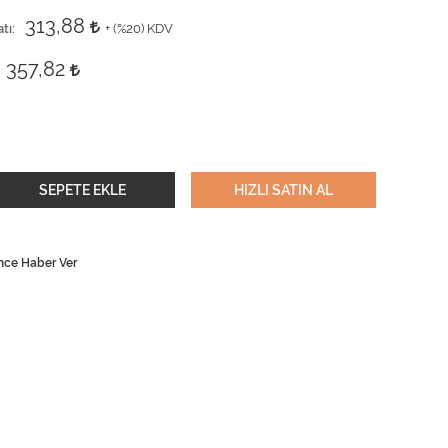
313,88
tı
+ (
%20
) KDV
357,82
SEPETE EKLE
HIZLI SATIN AL
nce Haber Ver