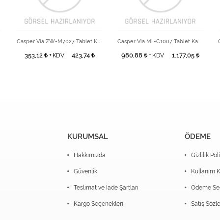
Casper Via ZW-M7027 Tablet Kamera
Casper Via ML-C1007 Tablet Kamera
353,12
423,74
980,88
1.177,05
+ KDV
+ KDV
KURUMSAL
ÖDEME
Hakkımızda
Gizlilik Pol
Güvenlik
Kullanım K
Teslimat ve İade Şartları
Ödeme Seç
Kargo Seçenekleri
Satış Sözl