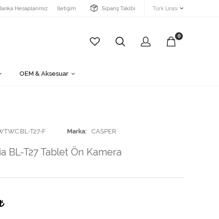
Banka Hesaplarımız
İletişim
Sipariş Takibi
Türk Lirası
0
OEM & Aksesuar
WTWC.BL-T27-F
Marka
CASPER
ia BL-T27 Tablet Ön Kamera