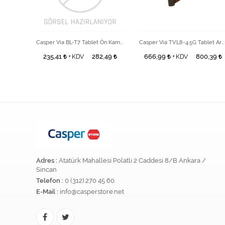
Casper Via ML-D7002 Tablet Kamera
Casper Via BL-T7 Tablet Ön Kamera
Casper Via TV.L8-4.5G Tablet Arka Kamera
0,39
235,41
282,49
666,99
800,39
+ KDV
+ KDV
Adres :
Atatürk Mahallesi Polatlı 2 Caddesi 8/B Ankara /
Sincan
Telefon :
0 (312) 270 45 60
E-Mail :
info@casperstore.net