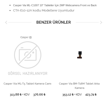
Casper Via ML-C1007 10" Tabletler İçin 2MP Webcamera Front ve Back
CTA-E10-12A kodlu Modellere Uyumludur
BENZER ÜRÜNLER
Casper Via ML-T5 Tablet Kamera Camı
Casper Via BM-T18M Tablet Arka
Kamera
313,88
376,66
353,12
423,74
+ KDV
+ KDV