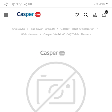
0 (312) 270 45 60
Türk Lirası
0
Ana Sayfa
Bilgisayar Parçaları
Casper Tablet Aksesuarları
Web Kamera
Casper Via ML-C1007 Tablet Kamera