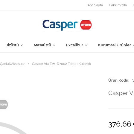
Ana Sayfa
Hakkımızda
Dizüstü
Masaüstü
Excalibur
Kurumsal Ürünler
f-Çanta&Aksesuar
Casper Via ZW-D7002 Tablet Kulaklık
Ürün Kodu
Casper V
376,66