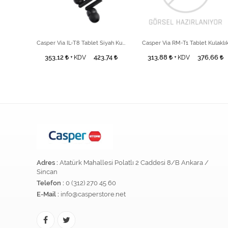
Kulaklık
Casper Via IL-T8 Tablet Siyah Kulaklık
Casper Via RM-T1 Tablet Kulaklı
6,66
353,12
423,74
313,88
376,66
+ KDV
+ KDV
Adres :
Atatürk Mahallesi Polatlı 2 Caddesi 8/B Ankara /
Sincan
Telefon :
0 (312) 270 45 60
E-Mail :
info@casperstore.net