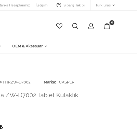
Banka Hesaplarımız
İletişim
Sipariş Takibi
Türk Lirası
0
OEM & Aksesuar
WTHP.ZW-D7002
Marka
CASPER
ia ZW-D7002 Tablet Kulaklık