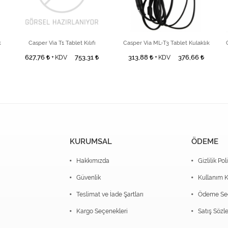
k
Casper Via T1 Tablet Kılıfı
Casper Via ML-T3 Tablet Kulaklık
627,76
753,31
313,88
376,66
+ KDV
+ KDV
KURUMSAL
ÖDEME
Hakkımızda
Gizlilik Pol
Güvenlik
Kullanım K
Teslimat ve İade Şartları
Ödeme Seç
Kargo Seçenekleri
Satış Sözl