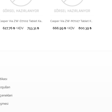
Casper Via ZW-D7002 Tablet Kalem
Casper Via ZW-M7027 Tablet Kalem
627,76
753,31
666,99
800,39
353
+ KDV
+ KDV
itikası
oşulları
enekleri
eşmesi