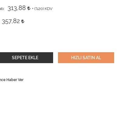
313,88
tı
+ (
%20
) KDV
357,82
SEPETE EKLE
HIZLI SATIN AL
nce Haber Ver