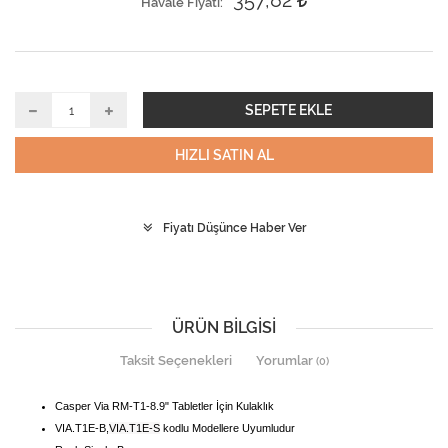
357,82
Havale Fiyatı
SEPETE EKLE
HIZLI SATIN AL
Fiyatı Düşünce Haber Ver
ÜRÜN BILGISI
Taksit Seçenekleri
Yorumlar
(0)
Casper Via RM-T1-8.9" Tabletler İçin Kulaklık
VIA.T1E-B,
VIA.T1E-S
kodlu Modellere Uyumludur