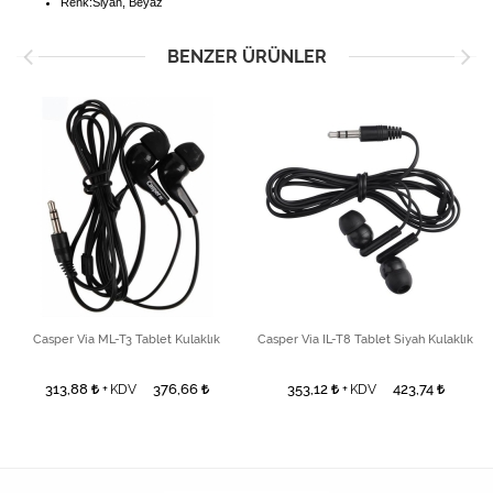
Renk:Siyah, Beyaz
BENZER ÜRÜNLER
Casper Via ML-T3 Tablet Kulaklık
Casper Via IL-T8 Tablet Siyah Kulaklık
313,88
376,66
353,12
423,74
+ KDV
+ KDV