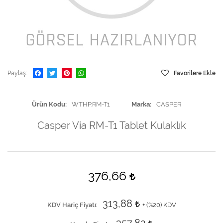
Paylaş
Favorilere Ekle
Ürün Kodu
WTHP.RM-T1
Marka
CASPER
Casper Via RM-T1 Tablet Kulaklık
376,66
313,88
KDV Hariç Fiyatı
+ (
%20
) KDV