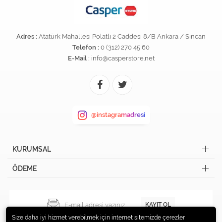
Adres :
Atatürk Mahallesi Polatlı 2 Caddesi 8/B Ankara / Sincan
Telefon :
0 (312) 270 45 60
E-Mail :
info@casperstore.net
@instagramadresi
KURUMSAL
ÖDEME
KAYIT OL
Size daha iyi hizmet verebilmek için internet sitemizde çerezler