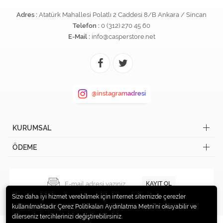
Adres :
Atatürk Mahallesi Polatlı 2 Caddesi 8/B Ankara / Sincan
Telefon :
0 (312) 270 45 60
E-Mail :
info@casperstore.net
@instagramadresi
KURUMSAL
ÖDEME
KAYIT OL
Size daha iyi hizmet verebilmek için internet sitemizde çerezler
kullanılmaktadır. Çerez Politikaları Aydınlatma Metni’ni okuyabilir ve
dilerseniz tercihlerinizi değiştirebilirsiniz.