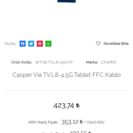
Paylaş
Favorilere Ekle
Ürün Kodu
WTCB-TV.L8-4.5G-FF
Marka
CASPER
Casper Via TV.L8-4.5G Tablet FFC Kablo
423,74
353,12
KDV Hariç Fiyatı
+ (
%20
) KDV