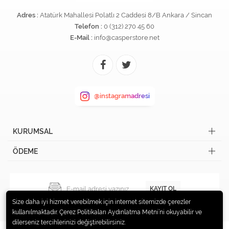
Adres :
Atatürk Mahallesi Polatlı 2 Caddesi 8/B Ankara / Sincan
Telefon :
0 (312) 270 45 60
E-Mail :
info@casperstore.net
@instagramadresi
KURUMSAL
ÖDEME
KAYIT OL
Size daha iyi hizmet verebilmek için internet sitemizde çerezler
kullanılmaktadır. Çerez Politikaları Aydınlatma Metni’ni okuyabilir ve
dilerseniz tercihlerinizi değiştirebilirsiniz.