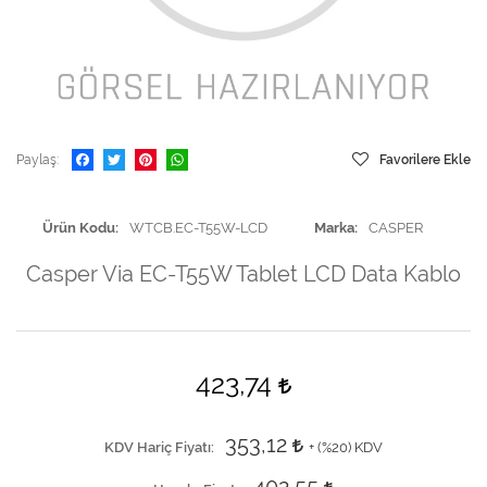
Paylaş
Favorilere Ekle
Ürün Kodu
WTCB.EC-T55W-LCD
Marka
CASPER
Casper Via EC-T55W Tablet LCD Data Kablo
423,74
353,12
KDV Hariç Fiyatı
+ (
%20
) KDV