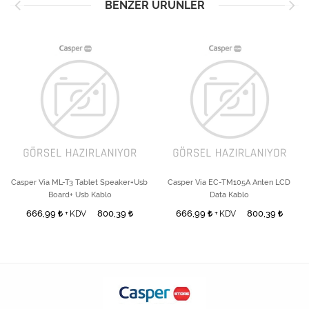
BENZER ÜRÜNLER
Casper Via ML-T3 Tablet Speaker+Usb
Casper Via EC-TM105A Anten LCD
Board+ Usb Kablo
Data Kablo
666,99
800,39
666,99
800,39
+ KDV
+ KDV