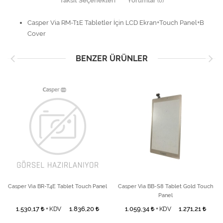
Taksit Seçenekleri
Yorumlar
(0)
Casper Via RM-T1E Tabletler İçin LCD Ekran+Touch Panel+B
Cover
BENZER ÜRÜNLER
Casper Via BR-T4E Tablet Touch Panel
Casper Via BB-S8 Tablet Gold Touch
Panel
1.530,17
1.836,20
1.059,34
1.271,21
+ KDV
+ KDV