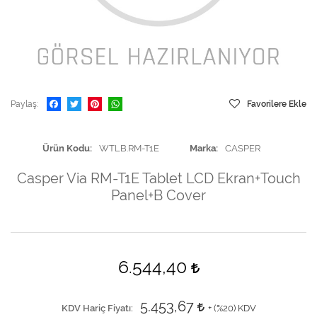
Paylaş
Favorilere Ekle
Ürün Kodu
WTLB.RM-T1E
Marka
CASPER
Casper Via RM-T1E Tablet LCD Ekran+Touch
Panel+B Cover
6.544,40
5.453,67
KDV Hariç Fiyatı
+ (
%20
) KDV