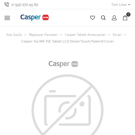
0 (312) 270 45 60
Türk Lirası
0
Ana Sayfa
Bilgisayar Parçaları
Casper Tablet Aksesuarları
Ekran
Casper Via RM-T1E Tablet LCD Ekran+Touch Panel+B Cover