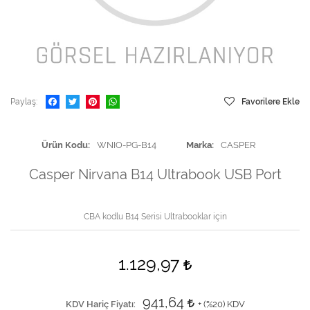
Paylaş
Favorilere Ekle
Ürün Kodu
WNIO-PG-B14
Marka
CASPER
Casper Nirvana B14 Ultrabook USB Port
CBA kodlu B14 Serisi Ultrabooklar için
1.129,97
941,64
KDV Hariç Fiyatı
+ (
%20
) KDV