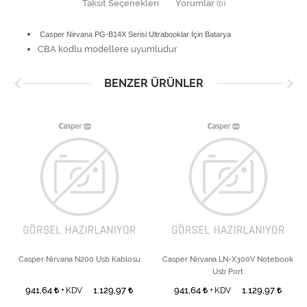
Taksit Seçenekleri
Yorumlar
(0)
Casper Nirvana PG-B14X Serisi Ultrabooklar İçin Batarya
CBA kodlu modellere uyumludur
BENZER ÜRÜNLER
Casper Nirvana N200 Usb Kablosu
Casper Nirvana LN-X300V Notebook
Usb Port
941,64
1.129,97
941,64
1.129,97
+ KDV
+ KDV