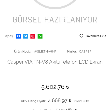
Paylaş
Favorilere Ekle
Ürün Kodu
WSLB.TN-V8-R
Marka
CASPER
Casper VIA TN-V8 Akıllı Telefon LCD Ekran
5.602,76
4.668,97
KDV Hariç Fiyatı
+ (
%20
) KDV