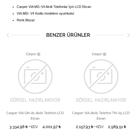
Casper VIA MG-V4 Akıllı Telefonlar İçin LCD Ekran
VIA.
MG-
V4 Kodlu modelere uyumludur
Renk:Beyaz
BENZER ÜRÜNLER
Casper VIA GN-A1 Akıllı Telefon LCD
Casper VIA Akıllı Telefon TN-V5 LCD
Ekran
Ekran
3.334,98
4.001,97
2.157,93
2.589,51
+ KDV
+ KDV