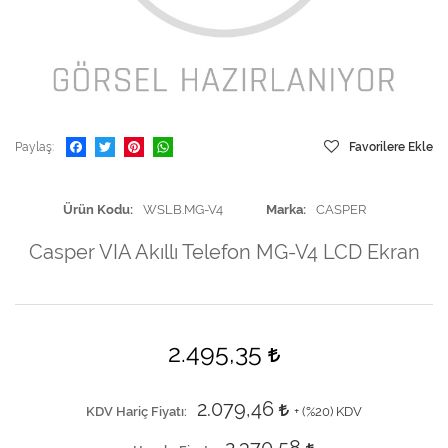
Paylaş
Favorilere Ekle
Ürün Kodu
WSLB.MG-V4
Marka
CASPER
Casper VIA Akıllı Telefon MG-V4 LCD Ekran
2.495,35
2.079,46
KDV Hariç Fiyatı
+ (
%20
) KDV