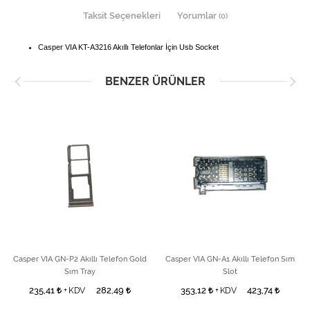
Taksit Seçenekleri
Yorumlar
(0)
Casper VIA KT-A3216 Akıllı Telefonlar İçin Usb Socket
BENZER ÜRÜNLER
Casper VIA GN-P2 Akıllı Telefon Gold
Casper VIA GN-A1 Akıllı Telefon Sım
Sım Tray
Slot
235,41
282,49
353,12
423,74
+ KDV
+ KDV