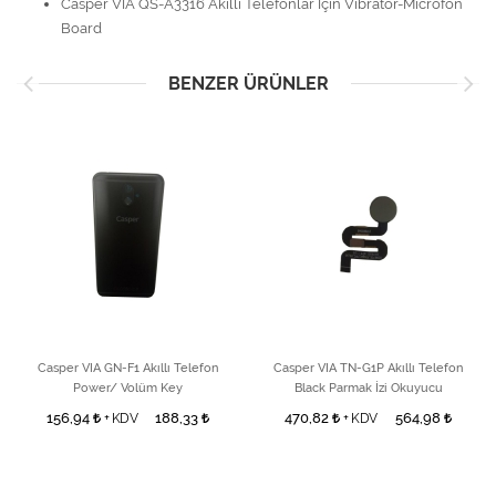
Casper VIA QS-A3316 Akıllı Telefonlar İçin Vibratör-Microfon
Board
BENZER ÜRÜNLER
Casper VIA GN-F1 Akıllı Telefon
Casper VIA TN-G1P Akıllı Telefon
Power/ Volüm Key
Black Parmak İzi Okuyucu
156,94
188,33
470,82
564,98
+ KDV
+ KDV