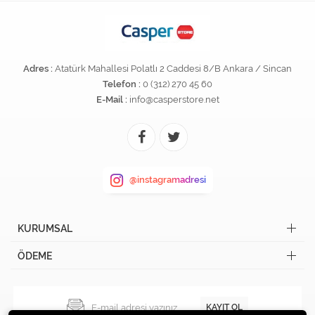
Adres :
Atatürk Mahallesi Polatlı 2 Caddesi 8/B Ankara / Sincan
Telefon :
0 (312) 270 45 60
E-Mail :
info@casperstore.net
@instagramadresi
KURUMSAL
ÖDEME
KAYIT OL