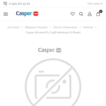
0 (312) 270 45 60
Türk Lirası
0
Ana Sayfa
Bilgisayar Parçaları
Dizüstü Aksesuarları
Kablolar
Casper Nirvana PG-C15B Notebook IO Board