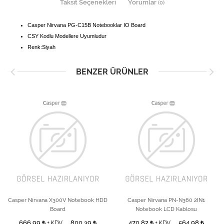
Taksit Seçenekleri
Yorumlar
(0)
Casper Nirvana PG-C15B Notebooklar IO Board
CSY Kodlu Modellere Uyumludur
Renk:Siyah
BENZER ÜRÜNLER
Casper Nirvana X300V Notebook HDD
Casper Nirvana PN-N360 2IN1
Board
Notebook LCD Kablosu
666,99
800,39
470,82
564,98
+ KDV
+ KDV