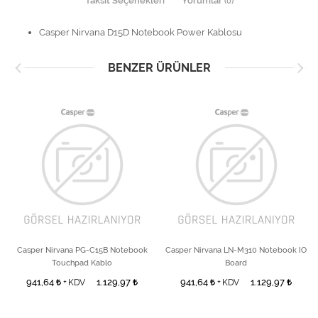
Taksit Seçenekleri
Yorumlar
(0)
Casper Nirvana D15D Notebook Power Kablosu
BENZER ÜRÜNLER
Casper Nirvana PG-C15B Notebook
Casper Nirvana LN-M310 Notebook IO
Touchpad Kablo
Board
941,64
1.129,97
941,64
1.129,97
+ KDV
+ KDV