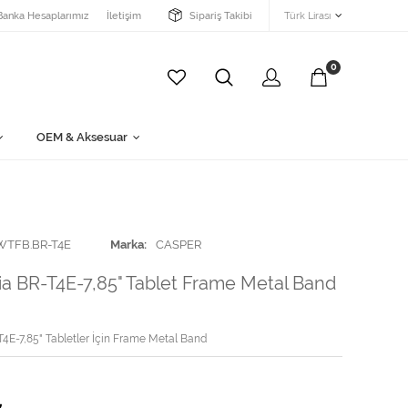
Banka Hesaplarımız
İletişim
Sipariş Takibi
Türk Lirası
0
OEM & Aksesuar
WTFB.BR-T4E
Marka
CASPER
ia BR-T4E-7,85" Tablet Frame Metal Band
4E-7,85" Tabletler İçin Frame Metal Band