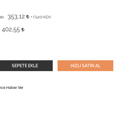
353,12
tı
+ (
%20
) KDV
402,55
SEPETE EKLE
HIZLI SATIN AL
nce Haber Ver