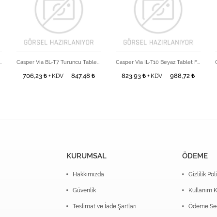
L-T8-W Tablet Back Cover
Casper Via BL-T7 Turuncu Tablet Back Cover
Casper Via IL-T10 Beyaz Tablet Front Cover
706,23
847,48
823,93
988,72
+ KDV
+ KDV
KURUMSAL
ÖDEME
Hakkımızda
Gizlilik Pol
Güvenlik
Kullanım K
Teslimat ve İade Şartları
Ödeme Seç