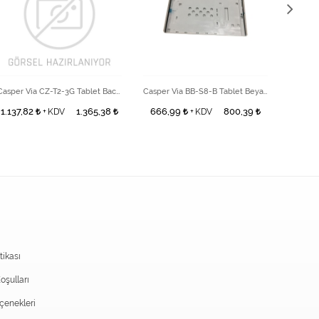
Casper Via CZ-T2-3G Tablet Back Cover
Casper Via BB-S8-B Tablet Beyaz Front Housıng
1.137,82
1.365,38
666,99
800,39
313,
+ KDV
+ KDV
itikası
oşulları
enekleri