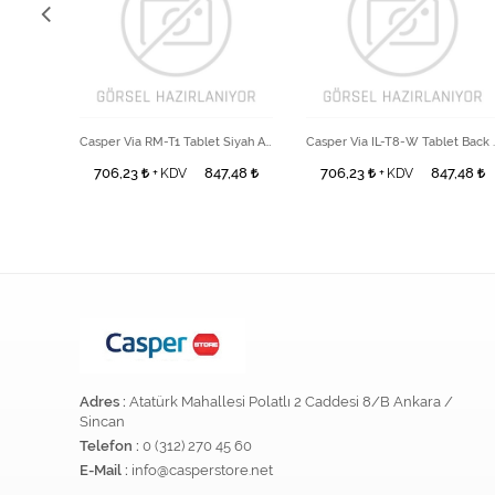
Casper Via XM-T9W Tablet Front Cover
Casper Via RM-T1 Tablet Siyah A Cover
Casper Via I
3,31
706,23
847,48
706,23
847,48
+ KDV
+ KDV
Adres :
Atatürk Mahallesi Polatlı 2 Caddesi 8/B Ankara /
Sincan
Telefon :
0 (312) 270 45 60
E-Mail :
info@casperstore.net