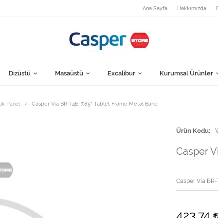
Ana Sayfa
Hakkımızda
Dizüstü
Masaüstü
Excalibur
Kurumsal Ürünler
tik Panel
Casper Via BR-T4E-7,85" Tablet Frame Metal Band
Ürün Kodu
Casper V
Casper Via BR-T
423,74