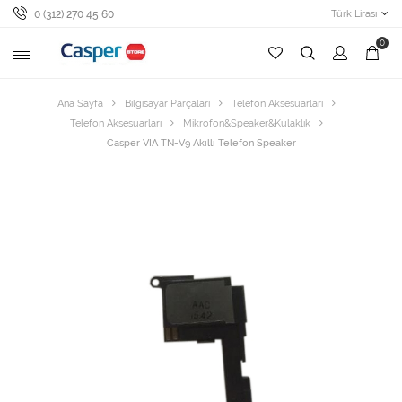
0 (312) 270 45 60
Türk Lirası
0
Ana Sayfa
Bilgisayar Parçaları
Telefon Aksesuarları
Telefon Aksesuarları
Mikrofon&Speaker&Kulaklık
Casper VIA TN-V9 Akıllı Telefon Speaker