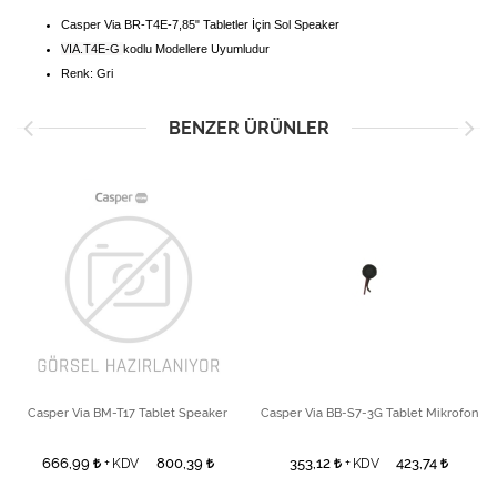
Casper Via BR-T4E-7,85" Tabletler İçin Sol Speaker
VIA.T4E-G
kodlu Modellere Uyumludur
Renk: Gri
BENZER ÜRÜNLER
Casper Via BM-T17 Tablet Speaker
Casper Via BB-S7-3G Tablet Mikrofon
666,99
800,39
353,12
423,74
+ KDV
+ KDV