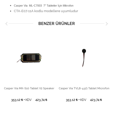
Casper Via ML-C7003 7" Tabletler İçin Mikrofon
CTA-E07-11A kodlu modellere uyumludur
BENZER ÜRÜNLER
Casper Via MK-S10 Tablet V2 Speaker
Casper Via TV.L8-4.5G Tablet Microfon
353,12
423,74
353,12
423,74
+ KDV
+ KDV