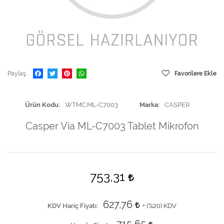
Paylaş
Favorilere Ekle
Ürün Kodu
WTMC.ML-C7003
Marka
CASPER
Casper Via ML-C7003 Tablet Mikrofon
753,31
627,76
KDV Hariç Fiyatı
+ (
%20
) KDV