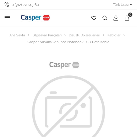
0 (312) 270 45 60
Türk Lirası
0
Ana Sayfa
Bilgisayar Parçaları
Dizüstü Aksesuarları
Kablolar
Casper Nirvana C16 İnce Notebook LCD Data Kablo