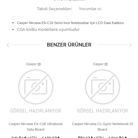
Taksit Seçenekleri
Yorumlar
(0)
Casper Nirvana EA-C16 Serisi İnce Notebooklar İçin LCD Data Kablosu
CGA kodlu modellere uyumludur
BENZER ÜRÜNLER
Casper Nirvana EA-C18 Ultrabook
Casper Nirvana CL-G500 Notebook IO
Sata Board
Board
941,64
1.129,97
863,17
1.035,80