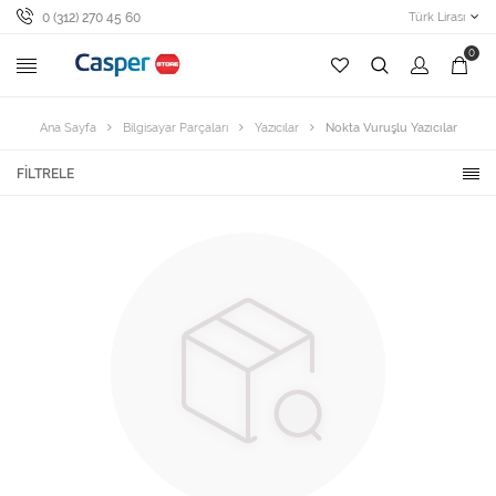
0 (312) 270 45 60
Türk Lirası
0
Ana Sayfa
Bilgisayar Parçaları
Yazıcılar
Nokta Vuruşlu Yazıcılar
FILTRELE