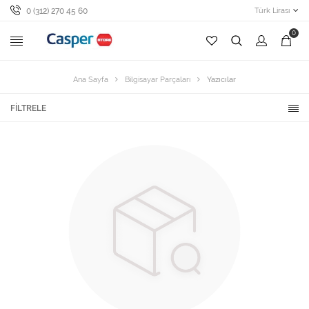
0 (312) 270 45 60
Türk Lirası
0
Ana Sayfa
Bilgisayar Parçaları
Yazıcılar
FILTRELE