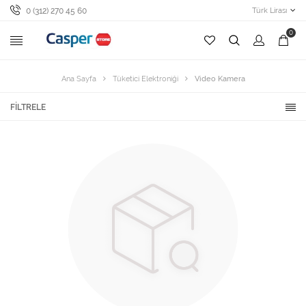
0 (312) 270 45 60
Türk Lirası
0
Ana Sayfa
Tüketici Elektroniği
Video Kamera
FILTRELE