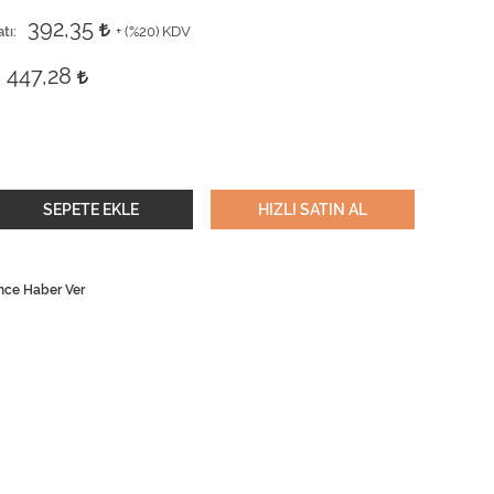
392,35
tı
+ (
%20
) KDV
447,28
SEPETE EKLE
HIZLI SATIN AL
nce Haber Ver