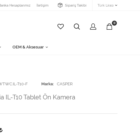
Banka Hesaplarımız
İletişim
Sipariş Takibi
Türk Lirası
0
OEM & Aksesuar
WTWC.IL-T10-F
Marka
CASPER
ia IL-T10 Tablet Ön Kamera