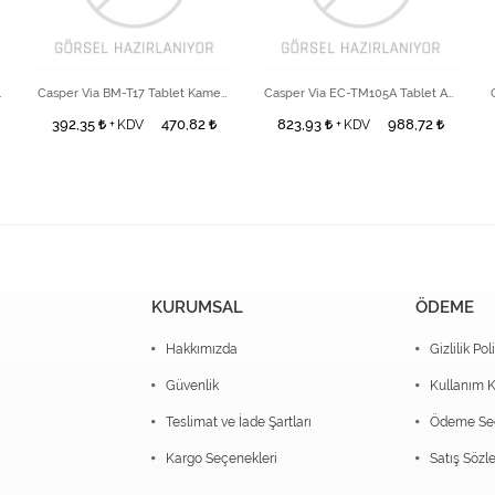
let Ön Kamera
Casper Via BM-T17 Tablet Kamera
Casper Via EC-TM105A Tablet Arka Kamera
392,35
470,82
823,93
988,72
+ KDV
+ KDV
KURUMSAL
ÖDEME
Hakkımızda
Gizlilik Pol
Güvenlik
Kullanım K
Teslimat ve İade Şartları
Ödeme Seç
Kargo Seçenekleri
Satış Sözl