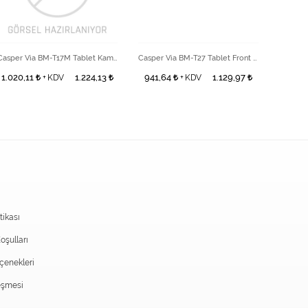
Casper Via BM-T17M Tablet Kamera
Casper Via BM-T27 Tablet Front Kamera
1.020,11
1.224,13
941,64
1.129,97
863,
+ KDV
+ KDV
itikası
oşulları
enekleri
eşmesi