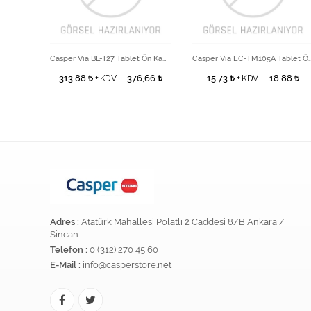
Casper Via BM-T17M Tablet Kamera Camı
Casper Via BL-T27 Tablet Ön Kamera
Casper Via EC-TM105A Tab
6,66
313,88
376,66
15,73
18,88
+ KDV
+ KDV
Adres :
Atatürk Mahallesi Polatlı 2 Caddesi 8/B Ankara /
Sincan
Telefon :
0 (312) 270 45 60
E-Mail :
info@casperstore.net