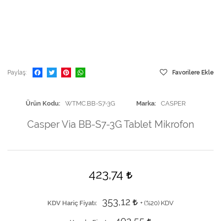
Paylaş
Favorilere Ekle
Ürün Kodu
WTMC.BB-S7-3G
Marka
CASPER
Casper Via BB-S7-3G Tablet Mikrofon
423,74
353,12
KDV Hariç Fiyatı
+ (
%20
) KDV