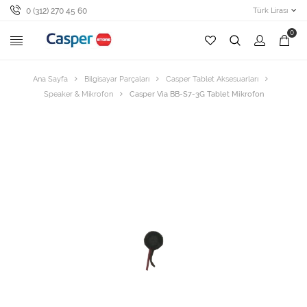
0 (312) 270 45 60
Türk Lirası
0
Ana Sayfa
Bilgisayar Parçaları
Casper Tablet Aksesuarları
Speaker & Mikrofon
Casper Via BB-S7-3G Tablet Mikrofon