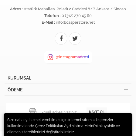
Adres :
Atatürk Mahallesi Polatlı 2 Caddesi 8/B Ankara / Sincan
Telefon :
0 (312) 270 45 60
E-Mail :
info@casperstore.net
@instagramadresi
KURUMSAL
ÖDEME
KAYIT OL
Size daha iyi hizmet verebilmek için internet sitemizde çerezler
kullanılmaktadır. Çerez Politikaları Aydınlatma Metni’ni okuyabilir ve
dilerseniz tercihlerinizi değiştirebilirsiniz.