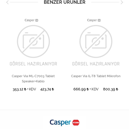
BENZER ÜRÜNLER
Casper Via ML-C7003 Tablet
Casper Via IL-T8 Tablet Mikrofon
Speaker+Kablo
353,12
423,74
666,99
800,39
+ KDV
+ KDV