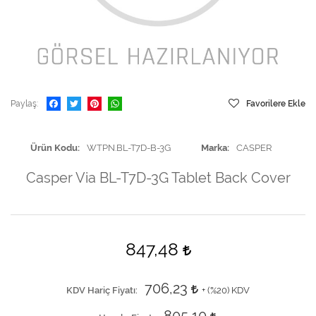
Paylaş
Favorilere Ekle
Ürün Kodu
WTPN.BL-T7D-B-3G
Marka
CASPER
Casper Via BL-T7D-3G Tablet Back Cover
847,48
706,23
KDV Hariç Fiyatı
+ (
%20
) KDV