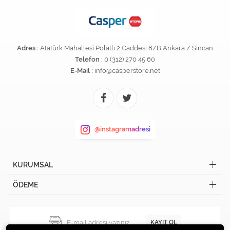
Adres :
Atatürk Mahallesi Polatlı 2 Caddesi 8/B Ankara / Sincan
Telefon :
0 (312) 270 45 60
E-Mail :
info@casperstore.net
@instagramadresi
KURUMSAL
ÖDEME
KAYIT OL