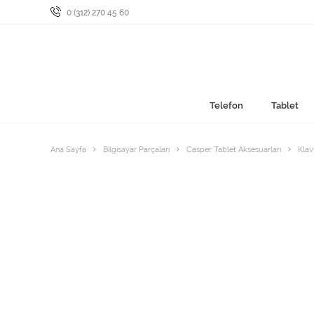
0 (312) 270 45 60
Telefon
Tablet
Ana Sayfa
Bilgisayar Parçaları
Casper Tablet Aksesuarları
Klav