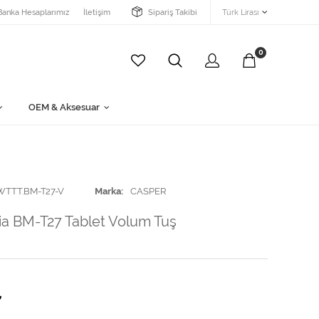
Banka Hesaplarımız
İletişim
Sipariş Takibi
Türk Lirası
0
OEM & Aksesuar
WTTT.BM-T27-V
Marka
CASPER
ia BM-T27 Tablet Volum Tuş