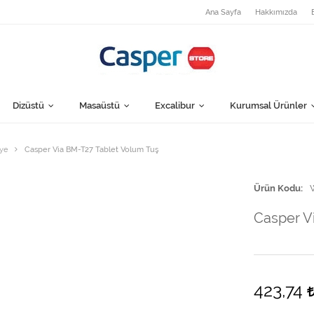
Ana Sayfa
Hakkımızda
Dizüstü
Masaüstü
Excalibur
Kurumsal Ürünler
ye
Casper Via BM-T27 Tablet Volum Tuş
Ürün Kodu
Casper V
423,74