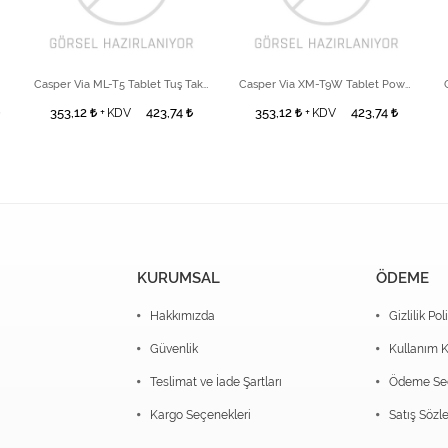
Casper Via ML-T5 Tablet Tuş Takımı
Casper Via XM-T9W Tablet Power Key
353,12
423,74
353,12
423,74
+ KDV
+ KDV
KURUMSAL
ÖDEME
Hakkımızda
Gizlilik Pol
Güvenlik
Kullanım K
Teslimat ve İade Şartları
Ödeme Seç
Kargo Seçenekleri
Satış Sözl