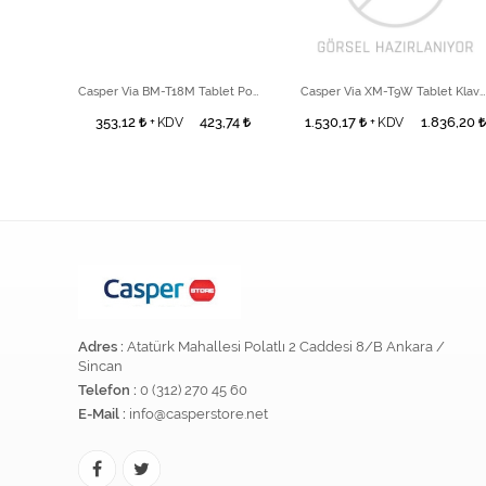
Casper Via BM-T27 Beyaz Tablet Power Tuş
Casper Via BM-T18M Tablet Power Tuş
Casper Via XM-T9W Tablet Klavye
,74
353,12
423,74
1.530,17
1.836,20
+ KDV
+ KDV
Adres :
Atatürk Mahallesi Polatlı 2 Caddesi 8/B Ankara /
Sincan
Telefon :
0 (312) 270 45 60
E-Mail :
info@casperstore.net