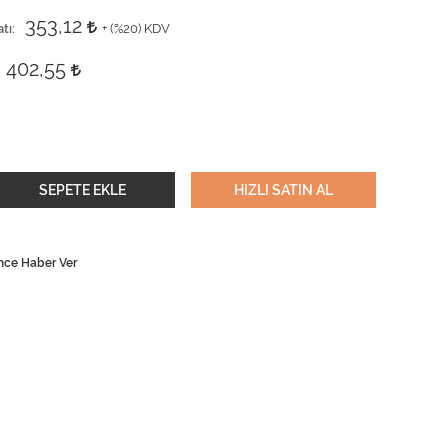
353,12
tı
+ (
%20
) KDV
402,55
SEPETE EKLE
HIZLI SATIN AL
nce Haber Ver