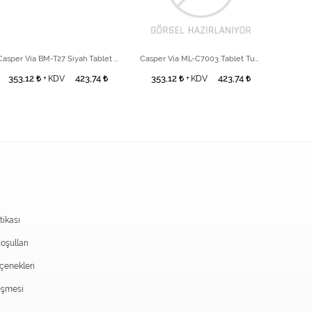
Casper Via BM-T27 Siyah Tablet Power Tuş
Casper Via ML-C7003 Tablet Tuş Takımı
353,12
423,74
353,12
423,74
196
+ KDV
+ KDV
itikası
oşulları
enekleri
eşmesi