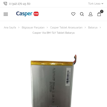
0 (312) 270 45 60
Türk Lirası
0
Ana Sayfa
Bilgisayar Parçaları
Casper Tablet Aksesuarları
Batarya
Casper Via BM-T27 Tablet Batarya