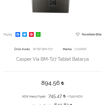
Paylaş
Favorilere Ekle
Ürün Kodu
WTBT.BM-T27
Marka
CASPER
Casper Via BM-T27 Tablet Batarya
894,56
745,47
KDV Hariç Fiyatı
+ (
%20
) KDV