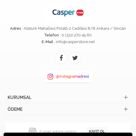
Adres :
Atatürk Mahallesi Polatlı 2 Caddesi 8/B Ankara / Sincan
Telefon :
0 (312) 270 45 60
E-Mail :
info@casperstore.net
@instagramadresi
KURUMSAL
ÖDEME
KAYIT OL