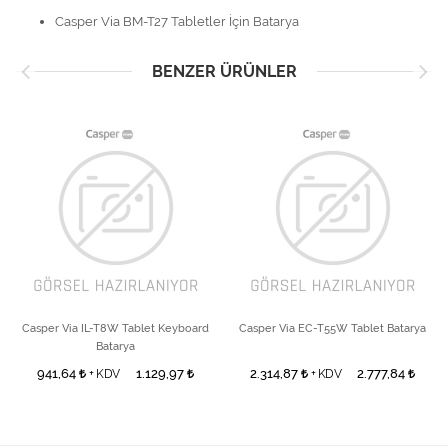
Casper Via BM-T27 Tabletler İçin Batarya
BENZER ÜRÜNLER
Casper Via IL-T8W Tablet Keyboard
Casper Via EC-T55W Tablet Batarya
Batarya
941,64
1.129,97
2.314,87
2.777,84
+ KDV
+ KDV