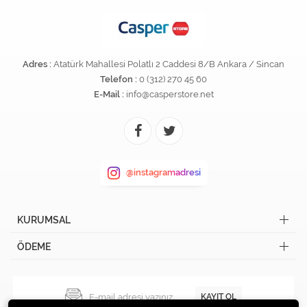
Adres :
Atatürk Mahallesi Polatlı 2 Caddesi 8/B Ankara / Sincan
Telefon :
0 (312) 270 45 60
E-Mail :
info@casperstore.net
@instagramadresi
KURUMSAL
ÖDEME
KAYIT OL