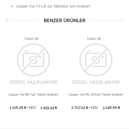
Casper Via TV-L8-4.5 Tabletlar İçin Anakart
BENZER ÜRÜNLER
Casper Via BR-T4E Tablet Anakart
Casper Via ML-D7002 Tablet Anakart
1.216,28
1.459,54
2.707,22
3.248,66
+ KDV
+ KDV