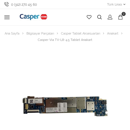
0 (312) 270 45 60
Türk Lirası
0
Ana Sayfa
Bilgisayar Parçaları
Casper Tablet Aksesuarları
Anakart
Casper Via TV-L8-4.5 Tablet Anakart