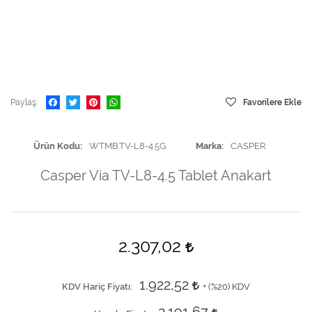
Paylaş
Favorilere Ekle
Ürün Kodu
WTMB.TV-L8-4.5G
Marka
CASPER
Casper Via TV-L8-4.5 Tablet Anakart
2.307,02
1.922,52
KDV Hariç Fiyatı
+ (
%20
) KDV