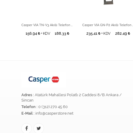
Casper VIA TN-V6X Akıllı Telefon Sensörü
Casper VIA TN-V3 Akıllı Telefon Receiver
Casper VIA GN-P2 Akıllı
6,66
156,94
188,33
235,41
282,49
+ KDV
+ KDV
Adres :
Atatürk Mahallesi Polatlı 2 Caddesi 8/B Ankara /
Sincan
Telefon :
0 (312) 270 45 60
E-Mail :
info@casperstore.net