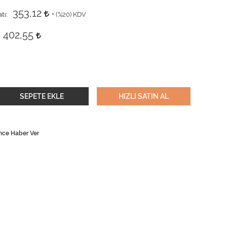
353,12
tı
+ (
%20
) KDV
402,55
SEPETE EKLE
HIZLI SATIN AL
nce Haber Ver