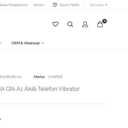
Banka Hesaplarımız
İletişim
Sipariş Takibi
Türk Lirası
0
OEM & Aksesuar
WSVB.GN-A1
Marka
CASPER
A GN-A1 Akıllı Telefon Vibrator