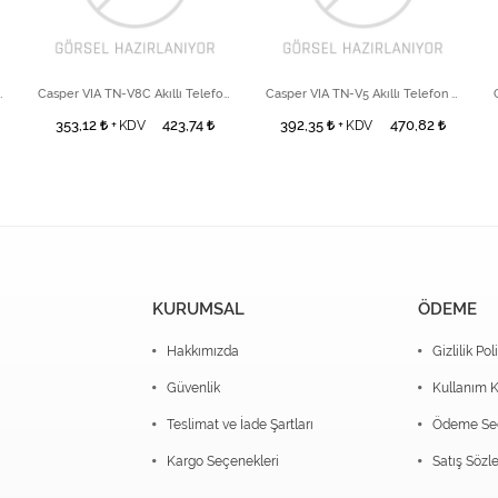
 Telefon Black Sım Tray
Casper VIA TN-V8C Akıllı Telefon Volum Key
Casper VIA TN-V5 Akıllı Telefon Usb Socket
353,12
423,74
392,35
470,82
+ KDV
+ KDV
KURUMSAL
ÖDEME
Hakkımızda
Gizlilik Pol
Güvenlik
Kullanım K
Teslimat ve İade Şartları
Ödeme Seç
Kargo Seçenekleri
Satış Sözl