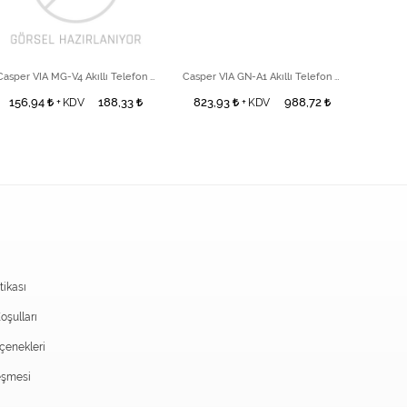
Casper VIA MG-V4 Akıllı Telefon Usb Socket
Casper VIA GN-A1 Akıllı Telefon Optical Sensör
156,94
188,33
823,93
988,72
353
+ KDV
+ KDV
itikası
oşulları
enekleri
eşmesi