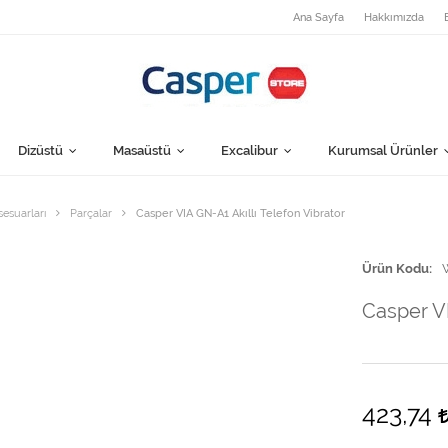
Ana Sayfa
Hakkımızda
Dizüstü
Masaüstü
Excalibur
Kurumsal Ürünler
sesuarları
Parçalar
Casper VIA GN-A1 Akıllı Telefon Vibrator
Ürün Kodu
Casper VI
423,74