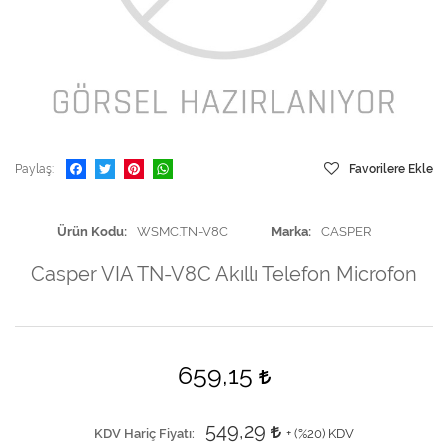
Paylaş
Favorilere Ekle
Ürün Kodu
WSMC.TN-V8C
Marka
CASPER
Casper VIA TN-V8C Akıllı Telefon Microfon
659,15
549,29
KDV Hariç Fiyatı
+ (
%20
) KDV