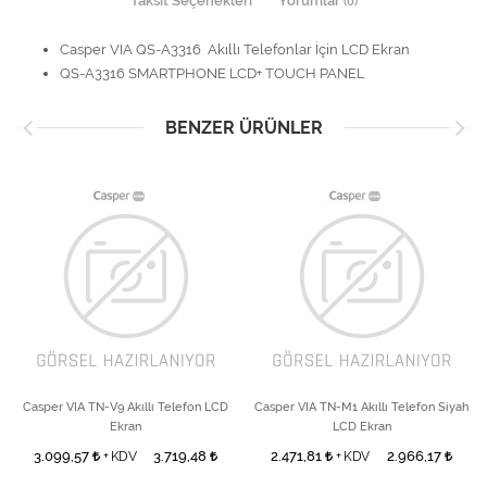
Taksit Seçenekleri
Yorumlar
(0)
Casper VIA QS-A3316 Akıllı Telefonlar İçin LCD Ekran
QS-A3316 SMARTPHONE LCD+ TOUCH PANEL
BENZER ÜRÜNLER
Casper VIA TN-V9 Akıllı Telefon LCD
Casper VIA TN-M1 Akıllı Telefon Siyah
Ekran
LCD Ekran
3.099,57
3.719,48
2.471,81
2.966,17
+ KDV
+ KDV