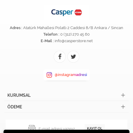
Adres :
Atatürk Mahallesi Polatlı 2 Caddesi 8/B Ankara / Sincan
Telefon :
0 (312) 270 45 60
E-Mail :
info@casperstore.net
@instagramadresi
KURUMSAL
ÖDEME
KAYIT OL