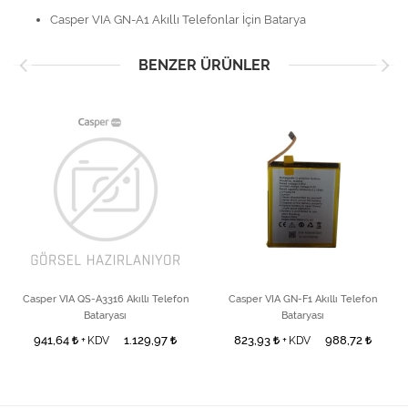
Casper VIA GN-A1 Akıllı Telefonlar İçin Batarya
BENZER ÜRÜNLER
Casper VIA QS-A3316 Akıllı Telefon
Casper VIA GN-F1 Akıllı Telefon
Bataryası
Bataryası
941,64
1.129,97
823,93
988,72
+ KDV
+ KDV