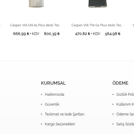
ı Telefon Beyaz Adaptör
Casper VIA GN A1 Plus Akıllı Telefon Beyaz Adaptör
Casper VIA TN-G1 Plus Akıllı Telefon Siyah Adaptör
666,99
800,39
470,82
564,98
+ KDV
+ KDV
KURUMSAL
ÖDEME
Hakkımızda
Gizlilik Pol
Güvenlik
Kullanım K
Teslimat ve İade Şartları
Ödeme Seç
Kargo Seçenekleri
Satış Sözl