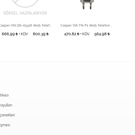
Casper VIA QS-A3316 Akıllı Telefon Adaptör
Casper VIA TN-P1 Akıllı Telefon Adaptör
666,99
800,39
470,82
564,98
313,
+ KDV
+ KDV
itikası
oşulları
enekleri
eşmesi