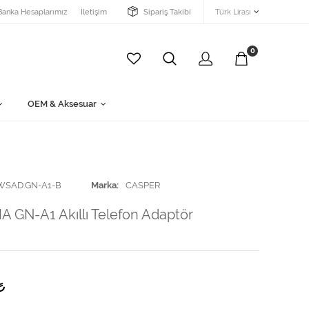
Banka Hesaplarımız
İletişim
Sipariş Takibi
Türk Lirası
0
OEM & Aksesuar
WSAD.GN-A1-B
Marka
CASPER
A GN-A1 Akıllı Telefon Adaptör