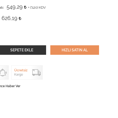
549,29
tı
+ (
%20
) KDV
626,19
SEPETE EKLE
HIZLI SATIN AL
Ücretsiz
Kargo
nce Haber Ver