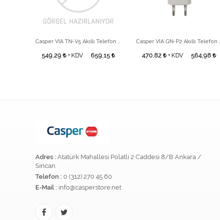
Casper VIA TN-V10 Akıllı Telefon Beyaz Adaptör
Casper VIA TN-V5 Akıllı Telefon Siyah Adaptör
Casper VIA GN-P2 Akıll
0,39
549,29
659,15
470,82
564,98
+ KDV
+ KDV
Adres :
Atatürk Mahallesi Polatlı 2 Caddesi 8/B Ankara /
Sincan
Telefon :
0 (312) 270 45 60
E-Mail :
info@casperstore.net