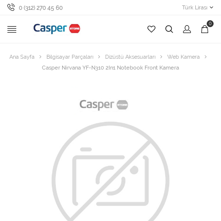
0 (312) 270 45 60
Türk Lirası
0
Ana Sayfa
Bilgisayar Parçaları
Dizüstü Aksesuarları
Web Kamera
Casper Nirvana YF-N310 2In1 Notebook Front Kamera