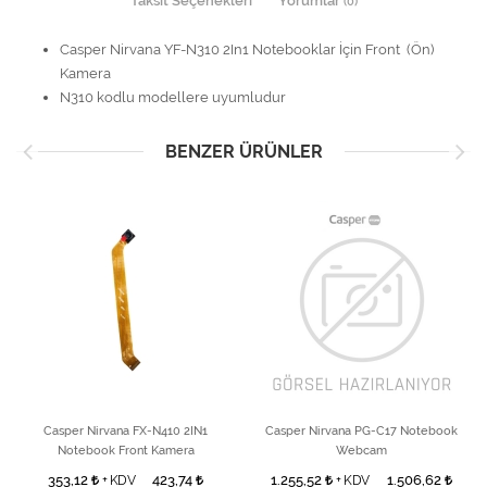
Taksit Seçenekleri
Yorumlar
(0)
Casper Nirvana YF-N310 2In1 Notebooklar İçin Front (Ön)
Kamera
N310 kodlu modellere uyumludur
BENZER ÜRÜNLER
Casper Nirvana FX-N410 2IN1
Casper Nirvana PG-C17 Notebook
Notebook Front Kamera
Webcam
353,12
423,74
1.255,52
1.506,62
+ KDV
+ KDV