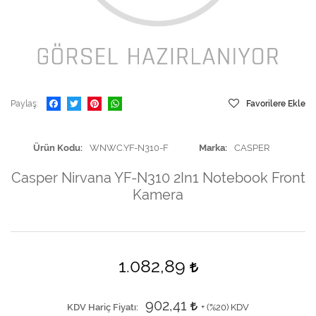
Paylaş
Favorilere Ekle
Ürün Kodu
WNWC.YF-N310-F
Marka
CASPER
Casper Nirvana YF-N310 2In1 Notebook Front
Kamera
1.082,89
902,41
KDV Hariç Fiyatı
+ (
%20
) KDV