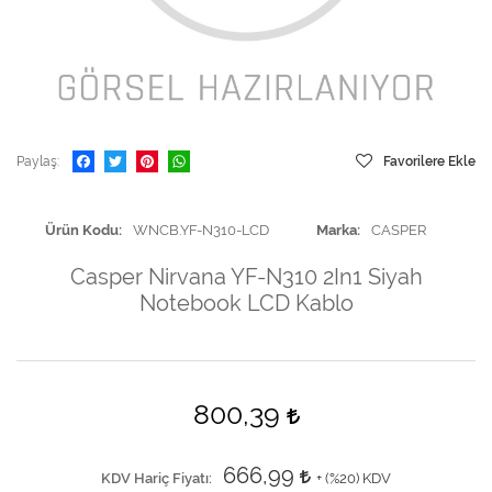
Paylaş
Favorilere Ekle
Ürün Kodu
WNCB.YF-N310-LCD
Marka
CASPER
Casper Nirvana YF-N310 2In1 Siyah
Notebook LCD Kablo
800,39
666,99
KDV Hariç Fiyatı
+ (
%20
) KDV