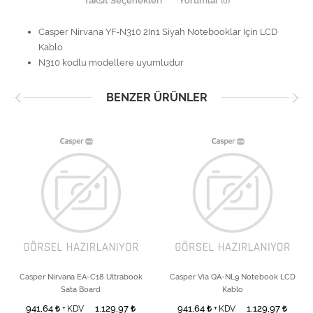
Taksit Seçenekleri
Yorumlar
(0)
Casper Nirvana YF-N310 2In1 Siyah Notebooklar İçin LCD
Kablo
N310 kodlu modellere uyumludur
BENZER ÜRÜNLER
Casper Nirvana EA-C18 Ultrabook
Casper Via QA-NL9 Notebook LCD
Sata Board
Kablo
941,64
1.129,97
941,64
1.129,97
+ KDV
+ KDV