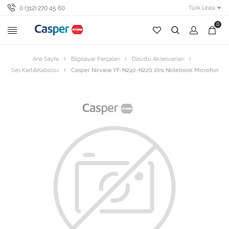
0 (312) 270 45 60
Türk Lirası
0
Ana Sayfa
Bilgisayar Parçaları
Dizüstü Aksesuarları
Ses Kartı&Kablosu
Casper Nirvana YF-N240-N220 2In1 Notebook Microfon