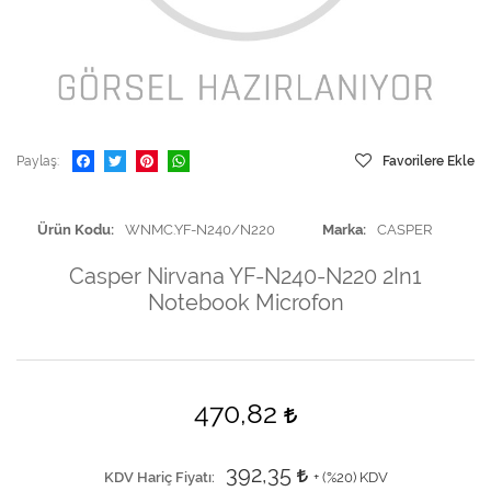
Paylaş
Favorilere Ekle
Ürün Kodu
WNMC.YF-N240/N220
Marka
CASPER
Casper Nirvana YF-N240-N220 2In1
Notebook Microfon
470,82
392,35
KDV Hariç Fiyatı
+ (
%20
) KDV