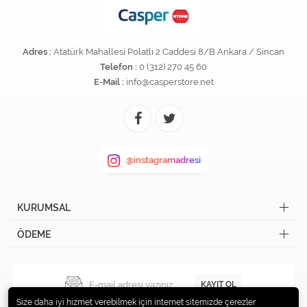
Adres :
Atatürk Mahallesi Polatlı 2 Caddesi 8/B Ankara / Sincan
Telefon :
0 (312) 270 45 60
E-Mail :
info@casperstore.net
@instagramadresi
KURUMSAL
ÖDEME
KAYIT OL
Size daha iyi hizmet verebilmek için internet sitemizde çerezler