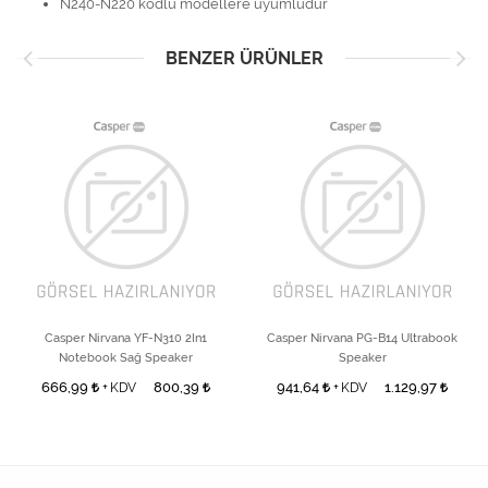
N240-N220 kodlu modellere uyumludur
BENZER ÜRÜNLER
Casper Nirvana YF-N310 2In1
Casper Nirvana PG-B14 Ultrabook
Notebook Sağ Speaker
Speaker
666,99
800,39
941,64
1.129,97
+ KDV
+ KDV