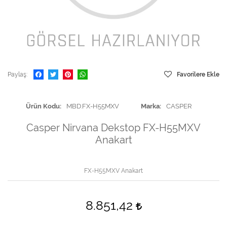
Paylaş
Favorilere Ekle
Ürün Kodu
MBD.FX-H55MXV
Marka
CASPER
Casper Nirvana Dekstop FX-H55MXV
Anakart
FX-H55MXV Anakart
8.851,42