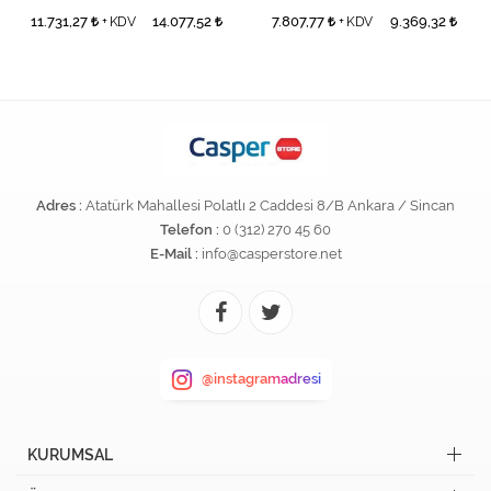
11.731,27
14.077,52
7.807,77
9.369,32
+ KDV
+ KDV
Adres :
Atatürk Mahallesi Polatlı 2 Caddesi 8/B Ankara / Sincan
Telefon :
0 (312) 270 45 60
E-Mail :
info@casperstore.net
@instagramadresi
KURUMSAL