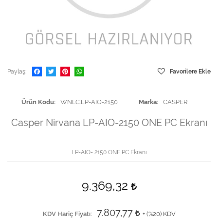
Paylaş
Favorilere Ekle
Ürün Kodu
WNLC.LP-AIO-2150
Marka
CASPER
Casper Nirvana LP-AIO-2150 ONE PC Ekranı
LP-AIO- 2150 ONE PC Ekranı
9.369,32
7.807,77
KDV Hariç Fiyatı
+ (
%20
) KDV