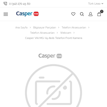
0 (312) 270 45 60
Türk Lirası
0
Ana Sayfa
Bilgisayar Parçaları
Telefon Aksesuarları
Telefon Aksesuarları
Webcam
Casper VIA MG-V4 Akıllı Telefon Front Kamera