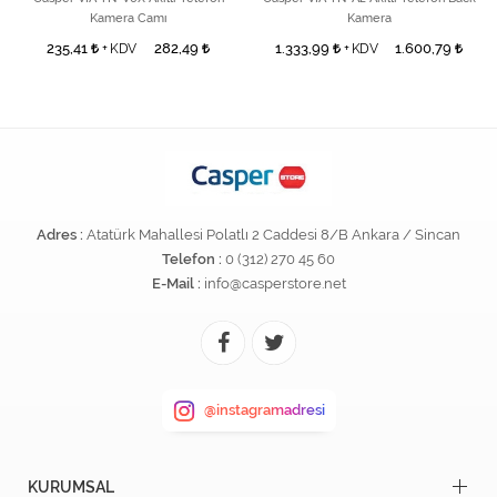
Kamera Camı
Kamera
235,41
282,49
1.333,99
1.600,79
+ KDV
+ KDV
Adres :
Atatürk Mahallesi Polatlı 2 Caddesi 8/B Ankara / Sincan
Telefon :
0 (312) 270 45 60
E-Mail :
info@casperstore.net
@instagramadresi
KURUMSAL