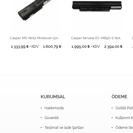
taryası
Casper MS-NO11 Minibook için Batarya
Casper Nirvana EC-MB5X-S Notebook Bataryası
1.333,99
1.600,79
1.995,00
2.394,00
+ KDV
+ KDV
KURUMSAL
ÖDEME
Hakkımızda
Gizlilik Pol
Güvenlik
Kullanım K
Teslimat ve İade Şartları
Ödeme Seç