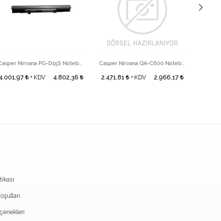
Casper Nirvana PG-D15S Notebook C7 Batarya
Casper Nirvana QA-C600 Notebook Batarya
4.001,97
4.802,36
2.471,81
2.966,17
1.137,
+ KDV
+ KDV
itikası
oşulları
enekleri