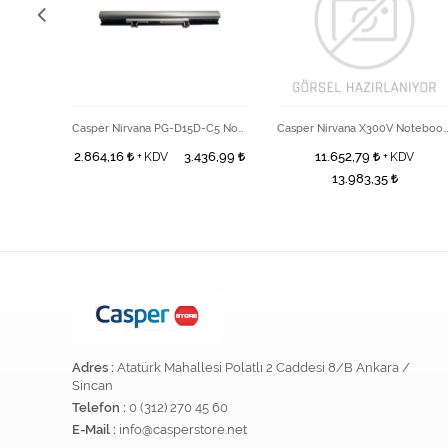
Casper Nirvana YF-N310 2In1 Siyah Notebook Batarya
Casper Nirvana PG-D15D-C5 Notebook Bataryası
Casper Nirvana X300V Notebook Ba
06,62
2.864,16
3.436,99
11.652,79
+ KDV
+ KDV
13.983,35
Adres :
Atatürk Mahallesi Polatlı 2 Caddesi 8/B Ankara /
Sincan
Telefon :
0 (312) 270 45 60
E-Mail :
info@casperstore.net