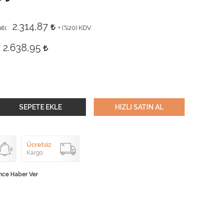
2.314,87
tı
+ (
%20
) KDV
2.638,95
SEPETE EKLE
HIZLI SATIN AL
Ücretsiz
Kargo
nce Haber Ver