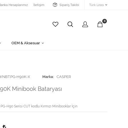
Banka Hesaplarımız
İletişim
Sipariş Takibi
Türk Lirası
0
OEM & Aksesuar
WNBT.PG-H90K-X
Marka
CASPER
90K Minibook Bataryası
PG-H90 Serisi CUT kodlu Kırmızı Minibooklar İçin
4