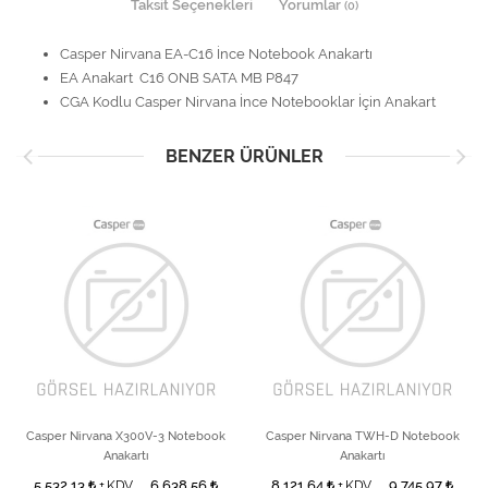
Taksit Seçenekleri
Yorumlar
(0)
Casper Nirvana EA-C16 İnce Notebook Anakartı
EA Anakart C16 ONB SATA MB P847
CGA Kodlu Casper Nirvana İnce Notebooklar İçin Anakart
BENZER ÜRÜNLER
Casper Nirvana X300V-3 Notebook
Casper Nirvana TWH-D Notebook
Anakartı
Anakartı
5.532,13
6.638,56
8.121,64
9.745,97
+ KDV
+ KDV