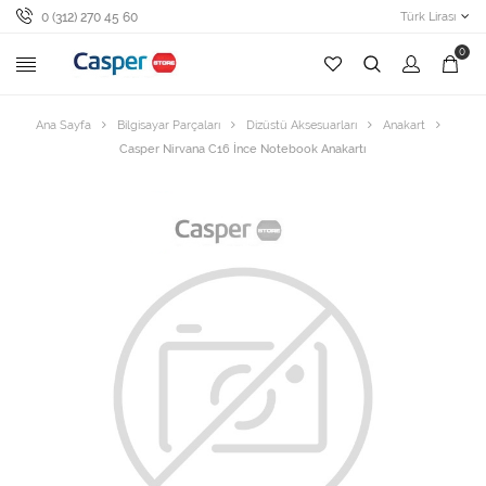
0 (312) 270 45 60
Türk Lirası
0
Ana Sayfa
Bilgisayar Parçaları
Dizüstü Aksesuarları
Anakart
Casper Nirvana C16 İnce Notebook Anakartı