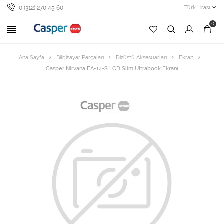
0 (312) 270 45 60
Türk Lirası
0
Ana Sayfa
Bilgisayar Parçaları
Dizüstü Aksesuarları
Ekran
Casper Nirvana EA-14-S LCD Slim Ultrabook Ekranı