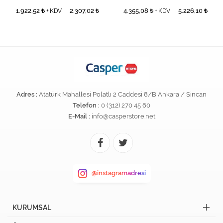
1.922,52
2.307,02
4.355,08
5.226,10
+ KDV
+ KDV
Adres :
Atatürk Mahallesi Polatlı 2 Caddesi 8/B Ankara / Sincan
Telefon :
0 (312) 270 45 60
E-Mail :
info@casperstore.net
@instagramadresi
KURUMSAL