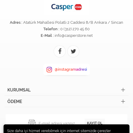
Adres :
Atatürk Mahallesi Polatlı 2 Caddesi 8/B Ankara / Sincan
Telefon :
0 (312) 270 45 60
E-Mail :
info@casperstore.net
@instagramadresi
KURUMSAL
ÖDEME
KAYIT OL
Size daha iyi hizmet verebilmek için internet sitemizde çerezler