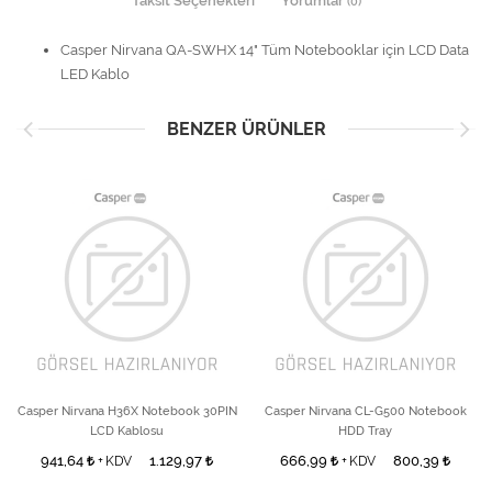
Taksit Seçenekleri
Yorumlar
(0)
Casper Nirvana QA-SWHX 14" Tüm Notebooklar için LCD Data
LED Kablo
BENZER ÜRÜNLER
Casper Nirvana H36X Notebook 30PIN
Casper Nirvana CL-G500 Notebook
LCD Kablosu
HDD Tray
941,64
1.129,97
666,99
800,39
+ KDV
+ KDV