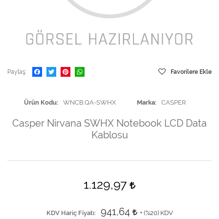
Paylaş
Favorilere Ekle
Ürün Kodu
WNCB.QA-SWHX
Marka
CASPER
Casper Nirvana SWHX Notebook LCD Data
Kablosu
1.129,97
941,64
KDV Hariç Fiyatı
+ (
%20
) KDV