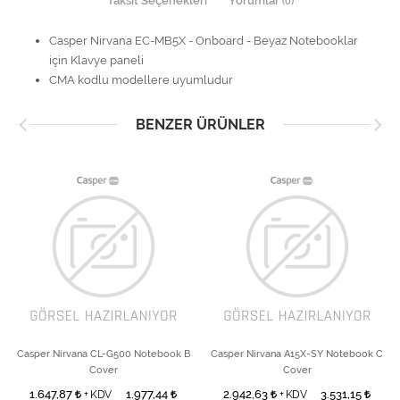
Taksit Seçenekleri
Yorumlar
(0)
Casper Nirvana EC-MB5X - Onboard - Beyaz Notebooklar
için Klavye paneli
CMA kodlu modellere uyumludur
BENZER ÜRÜNLER
Casper Nirvana CL-G500 Notebook B
Casper Nirvana A15X-SY Notebook C
Cover
Cover
1.647,87
1.977,44
2.942,63
3.531,15
+ KDV
+ KDV