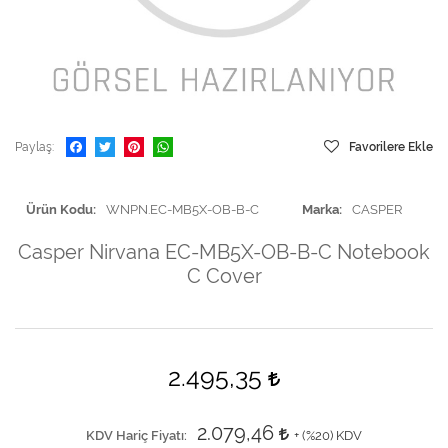
Paylaş
Favorilere Ekle
Ürün Kodu
WNPN.EC-MB5X-OB-B-C
Marka
CASPER
Casper Nirvana EC-MB5X-OB-B-C Notebook
C Cover
2.495,35
2.079,46
KDV Hariç Fiyatı
+ (
%20
) KDV