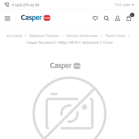
0 (312) 270 45 60
Türk Lirası
0
Ana Sayfa
Bilgisayar Parçaları
Dizüstü Aksesuarları
Plastik Panel
Casper Nirvana EC-MB5X-OB-B-C Notebook C Cover